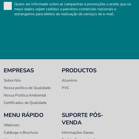
Quero ser informado sobre as campanhas e promoções e aceito que os
meus dados sejam cedidos a parceiros comerciais nacionais e
estrangeiros para efeitos de realização de serviços de e-mail.
EMPRESAS
PRODUCTOS
Sobre Nós
Alumínio
Nossa política de Qualidade
PVC
Nossa Política Ambiental
Certificados de Qualidade
MENU RÁPIDO
SUPORTE PÓS-
VENDA
Webinars
Catálogo e Brochura
Informações Gerais