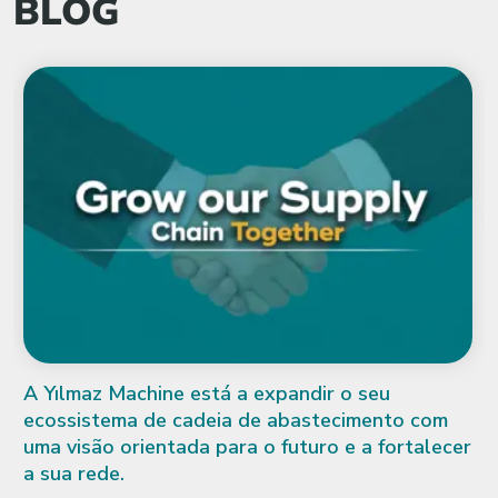
BLOG
Fensterbau Frontale 
encontro para a indúst
janelas
A Fensterbau Frontale, 
abrangente para a indús
tá a expandir o seu
janelas e fachadas, abre 
eia de abastecimento com
ano em Nuremberga. A fe.
para o futuro e a fortalecer