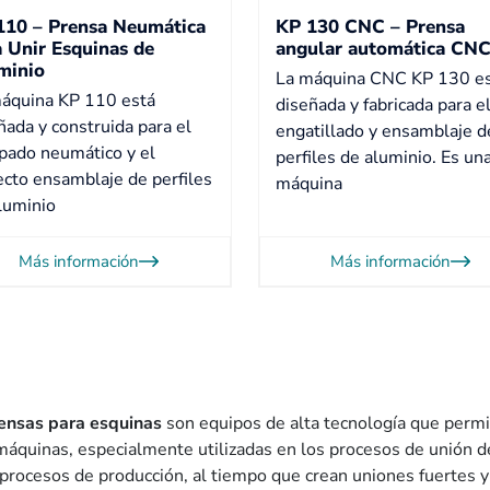
110 – Prensa Neumática
KP 130 CNC – Prensa
a Unir Esquinas de
angular automática CN
minio
La máquina CNC KP 130 e
áquina KP 110 está
diseñada y fabricada para e
ñada y construida para el
engatillado y ensamblaje d
pado neumático y el
perfiles de aluminio. Es un
ecto ensamblaje de perfiles
máquina
luminio
Más información
Más información
ensas para esquinas
son equipos de alta tecnología que permit
máquinas, especialmente utilizadas en los procesos de unión de
 procesos de producción, al tiempo que crean uniones fuertes y