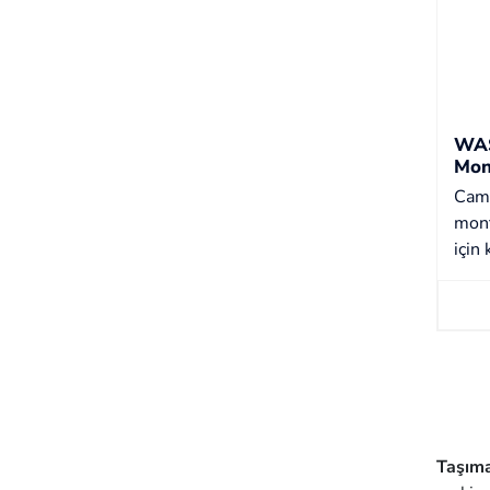
WAS
Mon
Cam 
mont
için 
Taşım