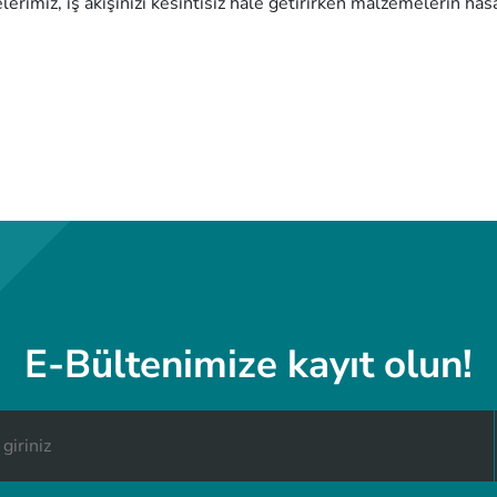
erimiz, iş akışınızı kesintisiz hale getirirken malzemelerin has
E-Bültenimize kayıt olun!