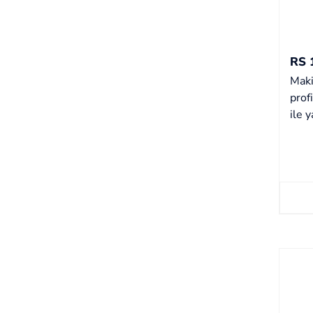
RS 
Maki
prof
ile y