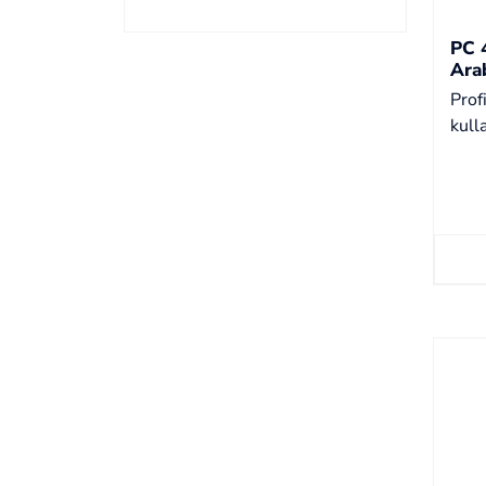
PC 
Ara
Prof
kulla