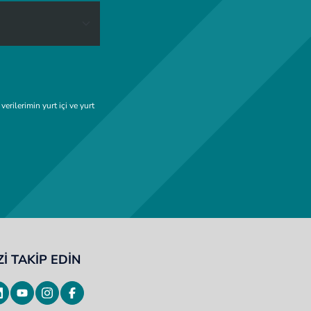
ilerimin yurt içi ve yurt
Zİ TAKİP EDİN