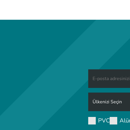
PVC
Alü