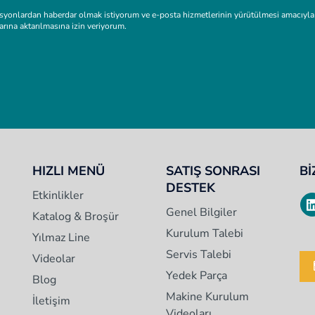
nlardan haberdar olmak istiyorum ve e-posta hizmetlerinin yürütülmesi amacıyla ver
larına aktarılmasına izin veriyorum.
HIZLI MENÜ
SATIŞ SONRASI
Bİ
DESTEK
Etkinlikler
Genel Bilgiler
Katalog & Broşür
Kurulum Talebi
Yılmaz Line
Servis Talebi
Videolar
Yedek Parça
Blog
Makine Kurulum
İletişim
Videoları