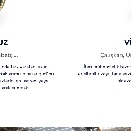
UZ
V
abetçi…
Çalışkan, Ü
nde fark yaratan, uzun
İleri mühendislik tekno
ortaklarımızın pazar gücünü
erişilebilir koşullarla se
eklerini en üst seviyeye
bir ek
olarak sunmak.