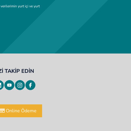
ilerimin yurt içi ve yurt
Zİ TAKİP EDİN
Online Ödeme