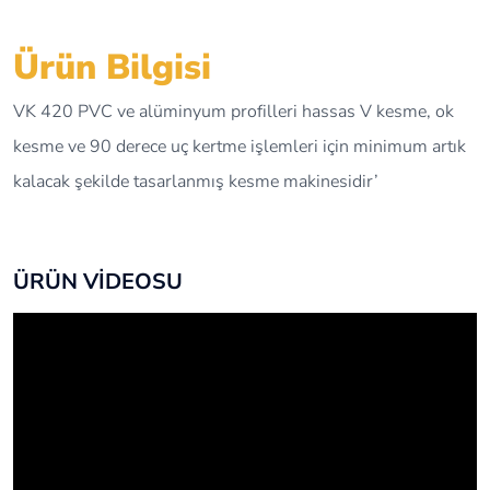
Ürün Bilgisi
VK 420 PVC ve alüminyum profilleri hassas V kesme, ok
kesme ve 90 derece uç kertme işlemleri için minimum artık
kalacak şekilde tasarlanmış kesme makinesidir’
ÜRÜN VİDEOSU