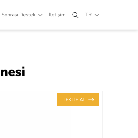
ş Sonrası Destek
İletişim
TR
nesi
TEKLİF AL