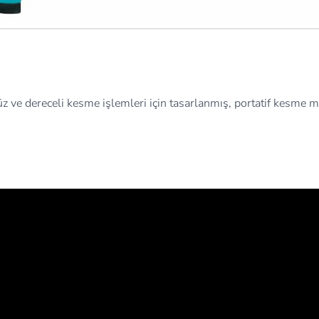
 ve dereceli kesme işlemleri için tasarlanmış, portatif kesme m