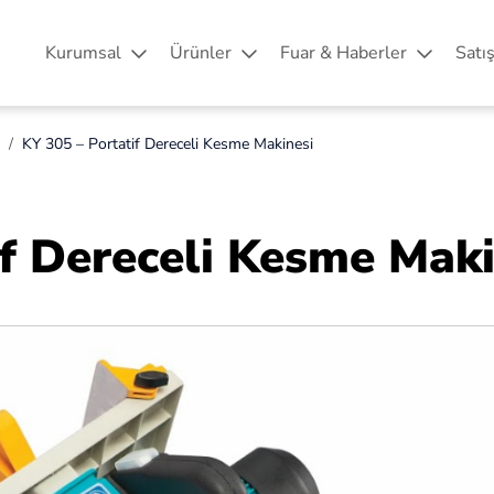
Kurumsal
Ürünler
Fuar & Haberler
Satı
KY 305 – Portatif Dereceli Kesme Makinesi
if Dereceli Kesme Maki