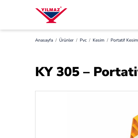
Anasayfa
Ürünler
Pvc
Kesi̇m
Portati̇f Kesi̇m
KY 305 – Portat