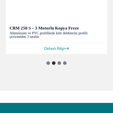
FR 221 S – Pnömatik Kopya Freze Makinesi
3 mm kalınlığa kadar Alüminyum ve PVC kapı ve pencere
profillerindeki, bare
Detaylı Bilgi