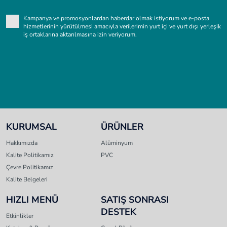
Kampanya ve promosyonlardan haberdar olmak istiyorum ve e-posta
hizmetlerinin yürütülmesi amacıyla verilerimin yurt içi ve yurt dışı yerleşik
iş ortaklarına aktarılmasına izin veriyorum.
KURUMSAL
ÜRÜNLER
Hakkımızda
Alüminyum
Kalite Politikamız
PVC
Çevre Politikamız
Kalite Belgeleri
HIZLI MENÜ
SATIŞ SONRASI
DESTEK
Etkinlikler