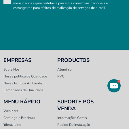
meus dados sejam cedidos a parceiros comerciais nacionais e
estrangeiros para efeitos de realização de serviços de e-mail.
EMPRESAS
PRODUCTOS
Sobre Nós
Alumínio
Nossa política de Qualidade
PVC
Nossa Política Ambiental
Certificados de Qualidade
MENU RÁPIDO
SUPORTE PÓS-
VENDA
Webinars
Catálogo e Brochura
Informações Gerais
Yılmaz Line
Pedido De Instalação