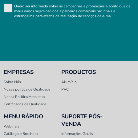
Quero ser informado sobre as campanhas e promoções e aceito que os
meus dados sejam cedidos a parceiros comerciais nacionais e
estrangeiros para efeitos de realização de serviços de e-mail.
EMPRESAS
PRODUCTOS
Sobre Nós
Alumínio
Nossa política de Qualidade
PVC
Nossa Política Ambiental
Certificados de Qualidade
MENU RÁPIDO
SUPORTE PÓS-
VENDA
Webinars
Catálogo e Brochura
Informações Gerais