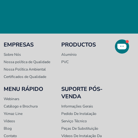
EMPRESAS
PRODUCTOS
Sobre Nós
Alumínio
Nossa política de Qualidade
PVC
Nossa Política Ambiental
Certificados de Qualidade
MENU RÁPIDO
SUPORTE PÓS-
VENDA
Webinars
Catálogo e Brochura
Informações Gerais
Yılmaz Line
Pedido De Instalação
Vídeos
Serviço Técnico
Blog
Peças De Substituição
Contato
Vídeos De Instalação Da