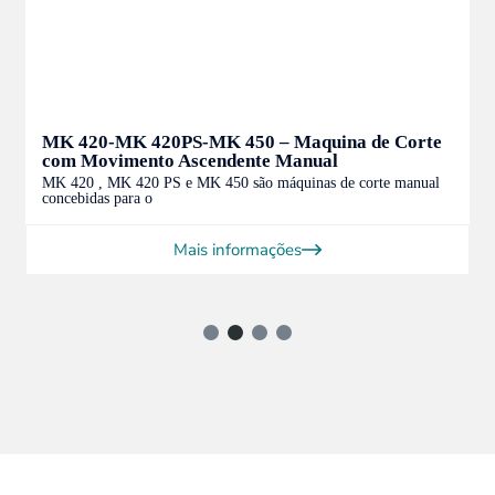
420PS-MK 450 – Maquina de Corte
ACK 700 – Ma
nto Ascendente Manual
Ascendente
Up-Cutting S
20 PS e MK 450 são máquinas de corte manual
 o
A ACK 700 foi conc
angular de perfi
Mais informações