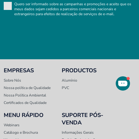
Quero ser informado sobre as campanhas e promoções e aceito que os
meus dados sejam cedidos a parceiros comerciais nacionais e
estrangeiros para efeitos de realização de serviços de e-mail.
EMPRESAS
PRODUCTOS
Sobre Nós
Alumínio
Nossa política de Qualidade
PVC
Nossa Política Ambiental
Certificados de Qualidade
MENU RÁPIDO
SUPORTE PÓS-
VENDA
Webinars
Catálogo e Brochura
Informações Gerais