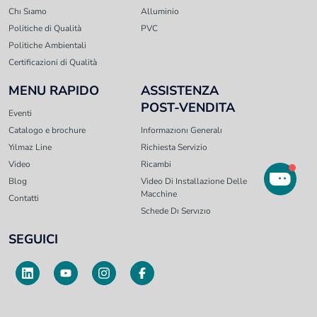
Chı Sıamo
Alluminio
Politiche di Qualità
PVC
Politiche Ambientali
Certificazioni di Qualità
MENU RAPIDO
ASSISTENZA
POST-VENDITA
Eventi
Catalogo e brochure
Informazıonı Generalı
Yılmaz Line
Richiesta Servizio
Video
Ricambi
Blog
Video Di Installazione Delle
Macchine
Contatti
Schede Dı Servızıo
SEGUICI