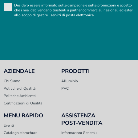
Desidero essere informato sulle campagne e sulle promozioni e accetto
che i miei dati vengano trasferiti a partner commerciali nazionali ed esteri
allo scopo di gestire i servizi di posta elettronica.
AZIENDALE
PRODOTTI
Chı Sıamo
Alluminio
Politiche di Qualità
PVC
Politiche Ambientali
Certificazioni di Qualità
MENU RAPIDO
ASSISTENZA
POST-VENDITA
Eventi
Catalogo e brochure
Informazıonı Generalı