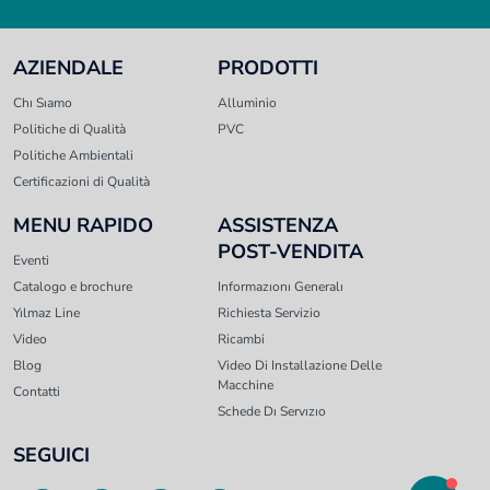
AZIENDALE
PRODOTTI
Chı Sıamo
Alluminio
Politiche di Qualità
PVC
Politiche Ambientali
Certificazioni di Qualità
MENU RAPIDO
ASSISTENZA
POST-VENDITA
Eventi
Catalogo e brochure
Informazıonı Generalı
Yılmaz Line
Richiesta Servizio
Video
Ricambi
Blog
Video Di Installazione Delle
Macchine
Contatti
Schede Dı Servızıo
SEGUICI