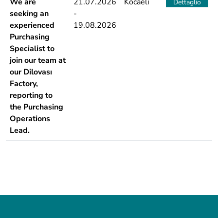
We are
21.07.2026
Kocaeli
Dettaglio
seeking an
-
experienced
19.08.2026
Purchasing
Specialist to
join our team at
our Dilovası
Factory,
reporting to
the Purchasing
Operations
Lead.