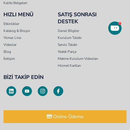
Kalite Belgeleri
HIZLI MENÜ
SATIŞ SONRASI
DESTEK
Etkinlikler
Katalog & Broşür
Genel Bilgiler
Yılmaz Line
Kurulum Talebi
Videolar
Servis Talebi
Blog
Yedek Parça
İletişim
Makine Kurulum Videoları
Hizmet Kartları
BİZİ TAKİP EDİN
Online Ödeme