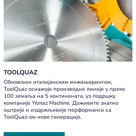
TOOLQUAZ
Обновљен италијанским инжењерингом,
ToolQuaz оснажује производне линије у преко
100 земаља на 5 континената, уз подршку
компаније Yılmaz Machine. Доживите знатно
оштрије и издржљивије перформансе са
ToolQuaz-ом нове генерације.