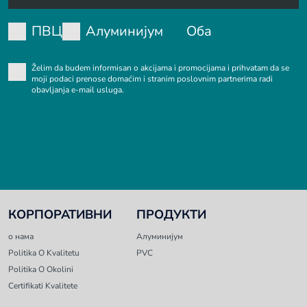
ПВЦ
Алуминијум
Оба
Želim da budem informisan o akcijama i promocijama i prihvatam da se
moji podaci prenose domaćim i stranim poslovnim partnerima radi
obavljanja e-mail usluga.
КОРПОРАТИВНИ
ПРОДУКТИ
о нама
Алуминијум
Politika O Kvalitetu
PVC
Politika O Okolini
Certifikati Kvalitete