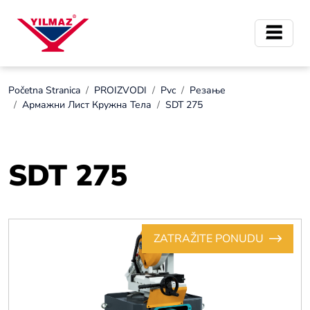
Početna Stranica
PROIZVODI
Pvc
Резање
Армажни Лист Кружна Тела
SDT 275
SDT 275
ZATRAŽITE PONUDU