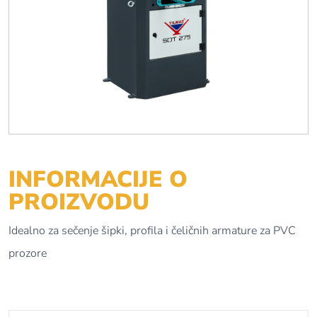
INFORMACIJE O
PROIZVODU
Idealno za sečenje šipki, profila i čeličnih armature za PVC
prozore