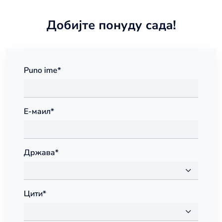
Добијте понуду сада!
Puno ime*
Е-маил*
Држава*
Цити*