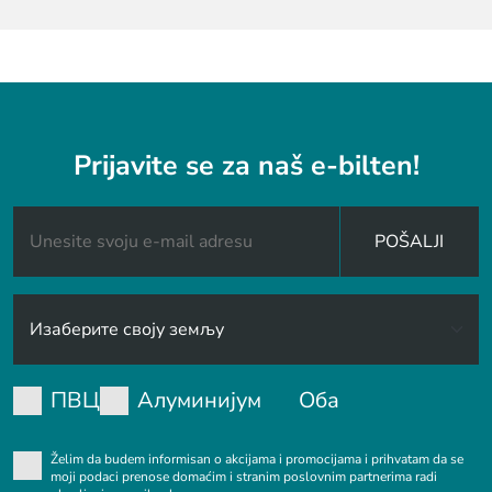
Prijavite se za naš e-bilten!
POŠALJI
ПВЦ
Алуминијум
Оба
Želim da budem informisan o akcijama i promocijama i prihvatam da se
moji podaci prenose domaćim i stranim poslovnim partnerima radi