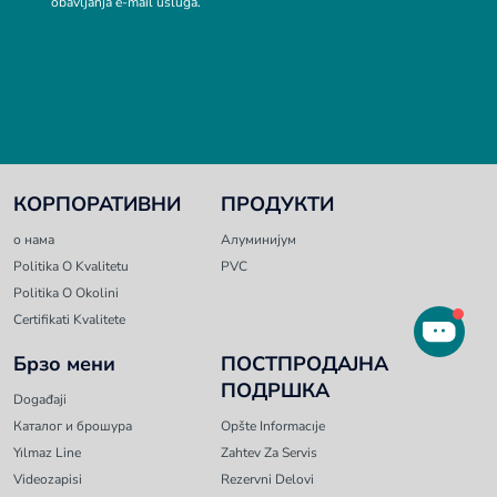
obavljanja e-mail usluga.
КОРПОРАТИВНИ
ПРОДУКТИ
о нама
Алуминијум
Politika O Kvalitetu
PVC
Politika O Okolini
Certifikati Kvalitete
Брзо мени
ПОСТПРОДАЈНА
ПОДРШКА
Događaji
Каталог и брошура
Opšte Informacıje
Yılmaz Line
Zahtev Za Servis
Videozapisi
Rezervni Delovi