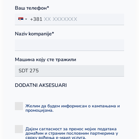
Ваш телефон*
+381
Naziv kompanije*
Машина коју сте тражили
DODATNI AKSESUARI
Желим да будем информисан о кампањама и
промоцијама.
Дајем сагласност за пренос мојих података
домаћим и страним пословним партнерима у
сврху вођења е-маил услуга.