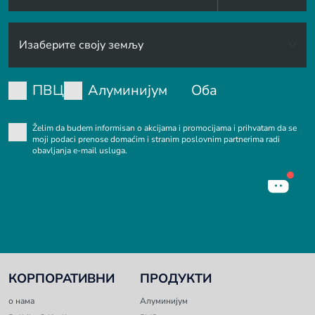
ПВЦ
Алуминијум
Оба
Želim da budem informisan o akcijama i promocijama i prihvatam da se
moji podaci prenose domaćim i stranim poslovnim partnerima radi
obavljanja e-mail usluga.
КОРПОРАТИВНИ
ПРОДУКТИ
о нама
Алуминијум