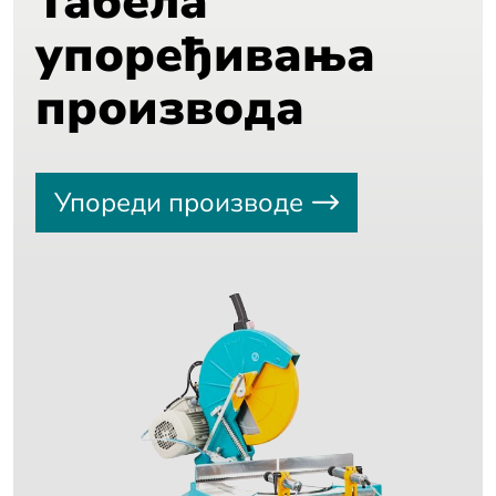
Табела
упоређивања
производа
Упореди производе