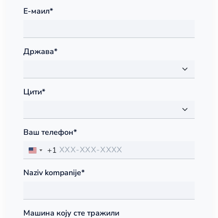
Е-маил*
Држава*
Цити*
Ваш телефон*
+1
Naziv kompanije*
Машина коју сте тражили