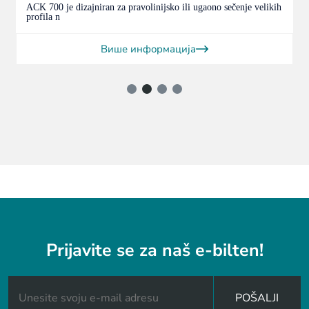
ACK 550 je dizajniran za pravolinijsko ili ugaono sečenje velikih
profila n
Више информација
Prijavite se za naš e-bilten!
POŠALJI