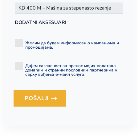
DODATNI AKSESUARI
Желим да будем информисан о кампањама и
промоцијама.
Дајем сагласност за пренос мојих података
домаћим и страним пословним партнерима у
сврху вођења е-маил услуга.
POŠALJI
Loading...