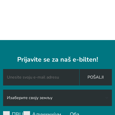
Prijavite se za naš e-bilten!
POŠALJI
ПВЦ
Алуминијум
Оба