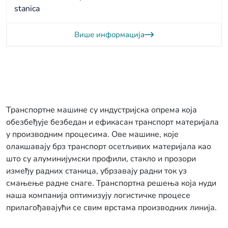
stanica
Више информација
Транспортне машине су индустријска опрема која
обезбеђује безбедан и ефикасан транспорт материјала
у производним процесима. Ове машине, које
олакшавају брз транспорт осетљивих материјала као
што су алуминијумски профили, стакло и прозори
између радних станица, убрзавају радни ток уз
смањење радне снаге. Транспортна решења која нуди
наша компанија оптимизују логистичке процесе
прилагођавајући се свим врстама производних линија.