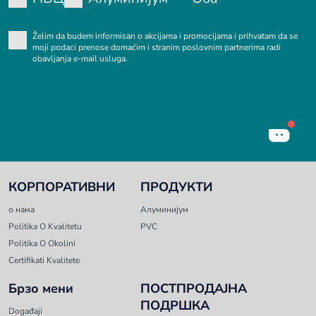
Želim da budem informisan o akcijama i promocijama i prihvatam da se
moji podaci prenose domaćim i stranim poslovnim partnerima radi
obavljanja e-mail usluga.
КОРПОРАТИВНИ
ПРОДУКТИ
о нама
Алуминијум
Politika O Kvalitetu
PVC
Politika O Okolini
Certifikati Kvalitete
Брзо мени
ПОСТПРОДАЈНА
ПОДРШКА
Događaji