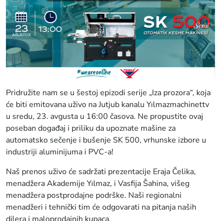
Pridružite nam se u šestoj epizodi serije „Iza prozora“, koja
će biti emitovana uživo na Jutjub kanalu Yılmazmachinettv
u sredu, 23. avgusta u 16:00 časova. Ne propustite ovaj
poseban događaj i priliku da upoznate mašine za
automatsko sečenje i bušenje SK 500, vrhunske izbore u
industriji aluminijuma i PVC-a!
Naš prenos uživo će sadržati prezentacije Eraja Čelika,
menadžera Akademije Yılmaz, i Vasfija Šahina, višeg
menadžera postprodajne podrške. Naši regionalni
menadžeri i tehnički tim će odgovarati na pitanja naših
dilera i maloprodajnih kupaca.