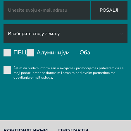
POŠALJI
ПВЦ
Алуминијум
Оба
Želim da budem informisan o akcijama i promocijama i prihvatam da se
moji podaci prenose domaćim i stranim poslovnim partnerima radi
obavljanja e-mail usluga.
КОРПОРАТИВНИ
ПРОДУКТИ