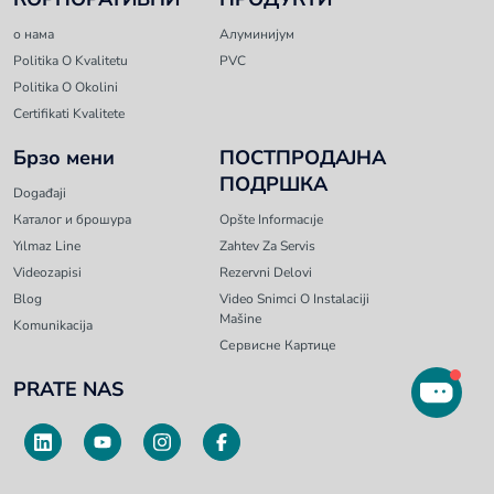
о нама
Алуминијум
Politika O Kvalitetu
PVC
Politika O Okolini
Certifikati Kvalitete
Брзо мени
ПОСТПРОДАЈНА
ПОДРШКА
Događaji
Каталог и брошура
Opšte Informacıje
Yılmaz Line
Zahtev Za Servis
Videozapisi
Rezervni Delovi
Blog
Video Snimci O Instalaciji
Mašine
Komunikacija
Сервисне Картице
PRATE NAS