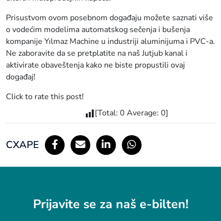
Prisustvom ovom posebnom događaju možete saznati više
o vodećim modelima automatskog sečenja i bušenja
kompanije Yılmaz Machine u industriji aluminijuma i PVC-a.
Ne zaboravite da se pretplatite na naš Jutjub kanal i
aktivirate obaveštenja kako ne biste propustili ovaj
događaj!
Click to rate this post!
[Total:
0
Average:
0
]
СХАРЕ
Prijavite se za naš e-bilten!