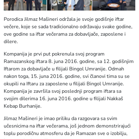
Porodica Jilmaz Mašineri održala je svoje godišnje iftar
večere, koje se sada tradicionalno održavaju svake godine,
ove godine sa iftar večerama za dobavljače, zaposlene i
dilere.
Kompanija je prvi put pokrenula svoj program
Ramazanskog iftara 8. juna 2016. godine, sa 12. godišnjim
Iftarom za dobavljače u filijali Bingol Umranije. Odmah
nakon toga, 15. juna 2016. godine, svi članovi tima su se
okupili na Iftaru za zaposlene u filijali Bingol Umranije.
Kompanija je završila svoj poslednji program iftara sa
svojim dilerima 16. juna 2016. godine u filijali Nakkaš
Kebap Burhanije.
Jilmaz Mašineri je imao priliku da razgovara sa svim
učesnicima na iftar večerama, još jednom demonstrirajući
toplu porodičnu atmosferu da je Ramazan sve o izobilju,