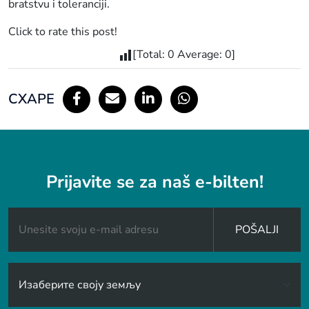
bratstvu i toleranciji.
Click to rate this post!
[Total:
0
Average:
0
]
СХАРЕ
Prijavite se za naš e-bilten!
POŠALJI