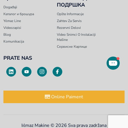
ПОДРШКА
Događaji
Каталог и брошура
Opšte Informacıje
Yılmaz Line
Zahtev Za Servis
Videozapisi
Rezervni Delovi
Blog
Video Snimci O Instalaciji
Mašine
Komunikacija
Сервисне Картице
PRATE NAS
Online Paiment
Iılmaz Makine © 2026 Sva prava zadržana