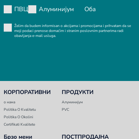
ПВЦ
Алуминијум
Оба
Želim da budem informisan o akcijama i promocijama i prihvatam da se
moji podaci prenose domaćim i stranim poslovnim partnerima radi
obavljanja e-mail usluga.
КОРПОРАТИВНИ
ПРОДУКТИ
о нама
Алуминијум
Politika O Kvalitetu
PVC
Politika O Okolini
Certifikati Kvalitete
Брзо мени
ПОСТПРОДАЈНА