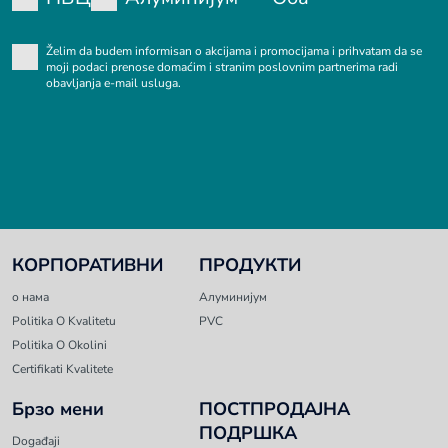
Želim da budem informisan o akcijama i promocijama i prihvatam da se
moji podaci prenose domaćim i stranim poslovnim partnerima radi
obavljanja e-mail usluga.
КОРПОРАТИВНИ
ПРОДУКТИ
о нама
Алуминијум
Politika O Kvalitetu
PVC
Politika O Okolini
Certifikati Kvalitete
Брзо мени
ПОСТПРОДАЈНА
ПОДРШКА
Događaji