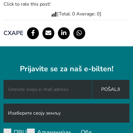
Click to rate this post!
[Total:
0
Average:
0
]
СХАРЕ
Prijavite se za naš e-bilten!
POŠALJI
ПВЦ
Алуминијум
Оба