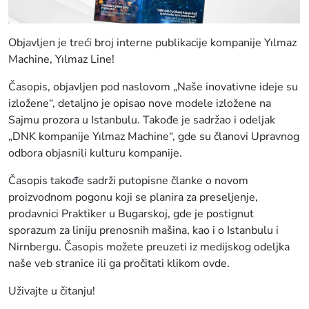
Objavljen je treći broj interne publikacije kompanije Yılmaz
Machine, Yılmaz Line!
Časopis, objavljen pod naslovom „Naše inovativne ideje su
izložene“, detaljno je opisao nove modele izložene na
Sajmu prozora u Istanbulu. Takođe je sadržao i odeljak
„DNK kompanije Yılmaz Machine“, gde su članovi Upravnog
odbora objasnili kulturu kompanije.
Časopis takođe sadrži putopisne članke o novom
proizvodnom pogonu koji se planira za preseljenje,
prodavnici Praktiker u Bugarskoj, gde je postignut
sporazum za liniju prenosnih mašina, kao i o Istanbulu i
Nirnbergu. Časopis možete preuzeti iz medijskog odeljka
naše veb stranice ili ga pročitati klikom ovde.
Uživajte u čitanju!