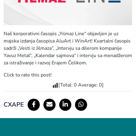
Naš korporativni časopis „Yılmaz Line“ objavljen je uz
majska izdanja časopisa AluArt i WinArt! Kvartalni časopis
sadrži „Vesti iz Jilmaza“, „Intervju sa dilerom kompanije
Yavuz Metal“, „Kalendar sajmova“ i intervju sa menadžerom
za istraživanje i razvoj Erajem Čelikom.
Click to rate this post!
[Total:
0
Average:
0
]
СХАРЕ