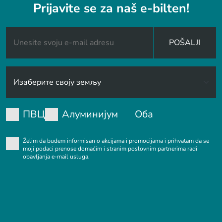
Prijavite se za naš e-bilten!
POŠALJI
ПВЦ
Алуминијум
Оба
Želim da budem informisan o akcijama i promocijama i prihvatam da se
moji podaci prenose domaćim i stranim poslovnim partnerima radi
obavljanja e-mail usluga.