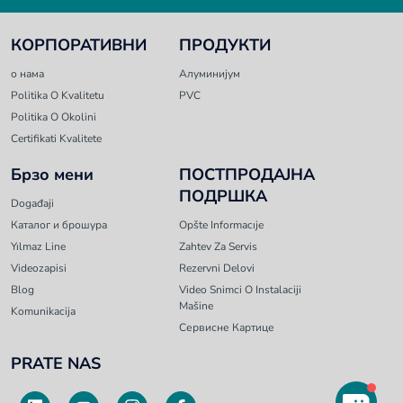
КОРПОРАТИВНИ
ПРОДУКТИ
о нама
Алуминијум
Politika O Kvalitetu
PVC
Politika O Okolini
Certifikati Kvalitete
Брзо мени
ПОСТПРОДАЈНА
ПОДРШКА
Događaji
Каталог и брошура
Opšte Informacıje
Yılmaz Line
Zahtev Za Servis
Videozapisi
Rezervni Delovi
Blog
Video Snimci O Instalaciji
Mašine
Komunikacija
Сервисне Картице
PRATE NAS