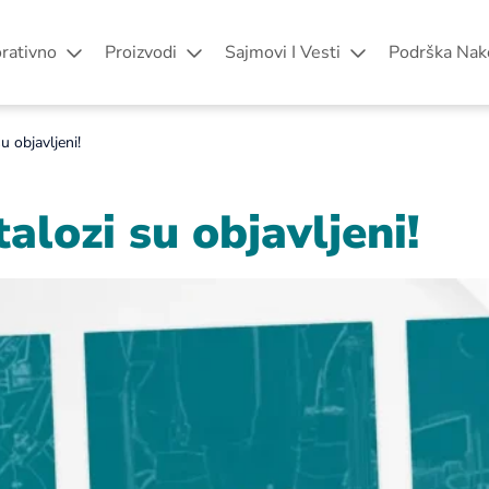
rativno
Proizvodi
Sajmovi I Vesti
Podrška Nak
u objavljeni!
alozi su objavljeni!