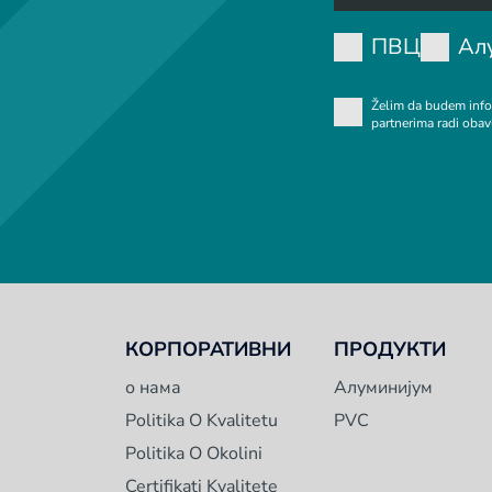
ПВЦ
Ал
Želim da budem info
partnerima radi obav
КОРПОРАТИВНИ
ПРОДУКТИ
о нама
Алуминијум
Politika O Kvalitetu
PVC
Politika O Okolini
Certifikati Kvalitete