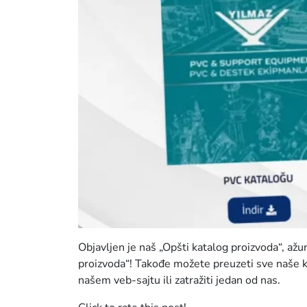
Objavljen je naš „Opšti katalog proizvoda“, ažu
proizvoda“! Takođe možete preuzeti sve naše ka
našem veb-sajtu ili zatražiti jedan od nas.