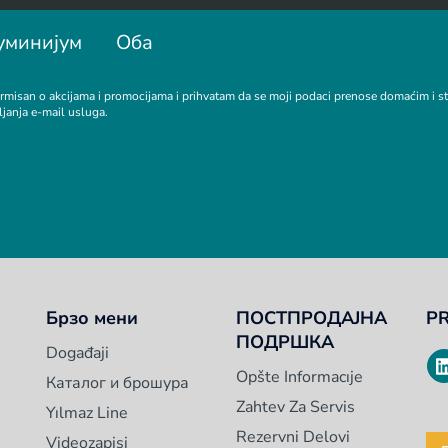
уминијум
Оба
rmisan o akcijama i promocijama i prihvatam da se moji podaci prenose domaćim i 
ljanja e-mail usluga.
Брзо мени
ПОСТПРОДАЈНА
P
ПОДРШКА
Događaji
Opšte Informacıje
Каталог и брошура
Zahtev Za Servis
Yılmaz Line
Rezervni Delovi
Videozapisi