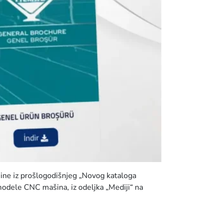
ašine iz prošlogodišnjeg „Novog kataloga
modele CNC mašina, iz odeljka „Mediji“ na