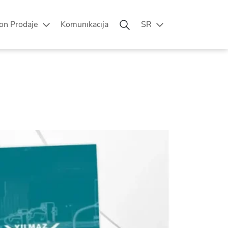
on Prodaje
Komunıkacıja
SR