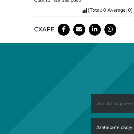
Click to rate this post!
[Total:
0
Average:
0
]
СХАРЕ