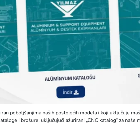
riran poboljšanjima naših postojećih modela i koji uključuje m
taloge i brošure, uključujući ažurirani „CNC katalog“ za naše 