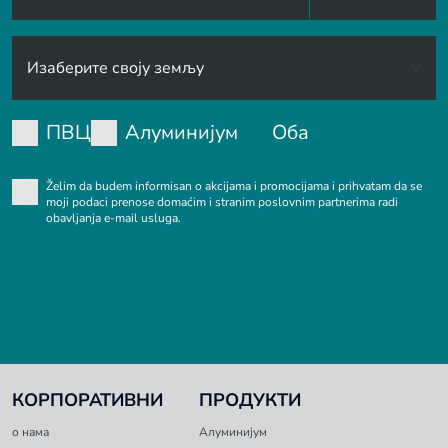
ПВЦ
Алуминијум
Оба
Želim da budem informisan o akcijama i promocijama i prihvatam da se
moji podaci prenose domaćim i stranim poslovnim partnerima radi
obavljanja e-mail usluga.
КОРПОРАТИВНИ
ПРОДУКТИ
о нама
Алуминијум