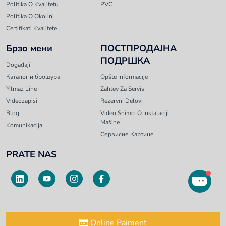
Politika O Kvalitetu
PVC
Politika O Okolini
Certifikati Kvalitete
Брзо мени
ПОСТПРОДАЈНА
ПОДРШКА
Događaji
Каталог и брошура
Opšte Informacıje
Yılmaz Line
Zahtev Za Servis
Videozapisi
Rezervni Delovi
Blog
Video Snimci O Instalaciji
Mašine
Komunikacija
Сервисне Картице
PRATE NAS
Online Paiment