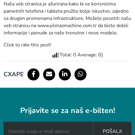
Naša veb stranica je ažurirana kako bi se korisnicima
pametnih telefona i tableta pružilo bolje iskustvo, zajedno
sa drugim promenama infrastrukture. Možete posetiti našu
veb stranicu na www.yilmazmachine.com.tr da biste dobili
informacije i ponude za naše trenutne i nove modele.
Click to rate this post!
[Total:
0
Average:
0
]
СХАРЕ
Prijavite se za naš e-bilten!
POŠALJI