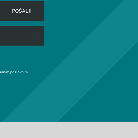
POŠALJI
stranim poslovnim