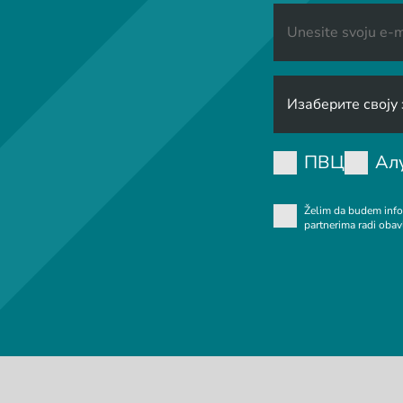
ПВЦ
Ал
Želim da budem info
partnerima radi obav