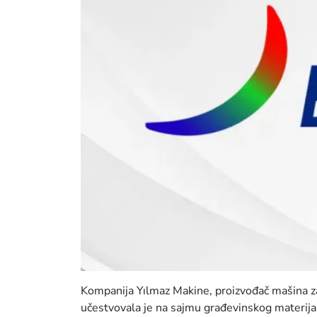
Kompanija Yılmaz Makine, proizvođač mašina za
učestvovala je na sajmu građevinskog materija