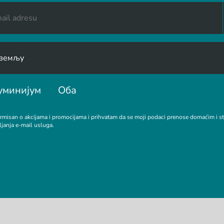
уминијум
Оба
rmisan o akcijama i promocijama i prihvatam da se moji podaci prenose domaćim i 
ljanja e-mail usluga.