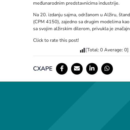
međunarodnim predstavnicima industrije.
Na 20. izdanju sajma, održanom u Alžiru, šta
(CPM 4150), zajedno sa drugim modelima kao št
sa svojim alžirskim dilerom, privukla je značaj
Click to rate this post!
[Total:
0
Average:
0
]
СХАРЕ