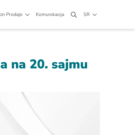
on Prodaje
Komunıkacıja
SR
a na 20. sajmu