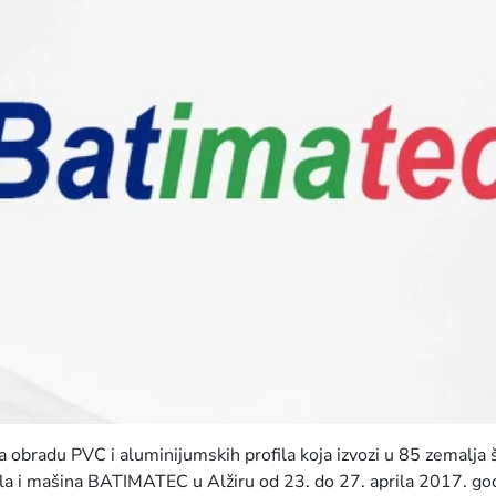
 obradu PVC i aluminijumskih profila koja izvozi u 85 zemalja 
la i mašina BATIMATEC u Alžiru od 23. do 27. aprila 2017. godi