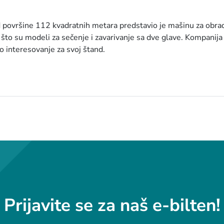
nd površine 112 kvadratnih metara predstavio je mašinu za obr
o su modeli za sečenje i zavarivanje sa dve glave. Kompanija 
no interesovanje za svoj štand.
Prijavite se za naš e-bilten!