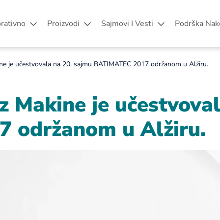
rativno
Proizvodi
Sajmovi I Vesti
Podrška Nak
ne je učestvovala na 20. sajmu BATIMATEC 2017 održanom u Alžiru.
z Makine je učestvoval
 održanom u Alžiru.