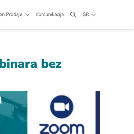
on Prodaje
Komunıkacıja
SR
ebinara bez