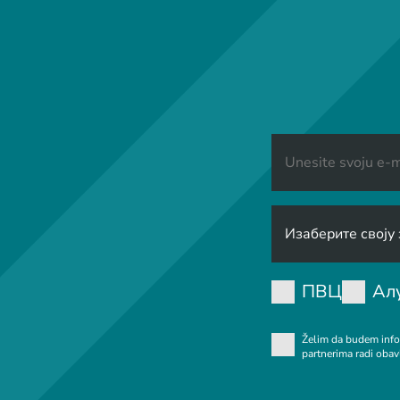
ПВЦ
Ал
Želim da budem info
partnerima radi obav