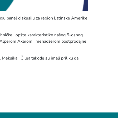
gu panel diskusiju za region Latinske Amerike
hničke i opšte karakteristike našeg 5-osnog
ga Alperom Akarom i menadžerom postprodajne
 Meksika i Čilea takođe su imali priliku da