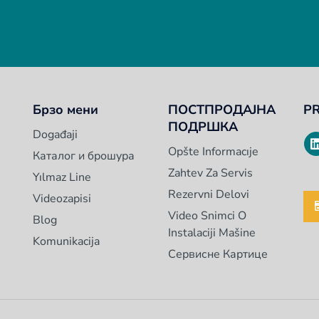
Брзо мени
ПОСТПРОДАЈНА
P
ПОДРШКА
Događaji
Opšte Informacıje
Каталог и брошура
Zahtev Za Servis
Yılmaz Line
Rezervni Delovi
Videozapisi
Video Snimci O
Blog
Instalaciji Mašine
Komunikacija
Сервисне Картице