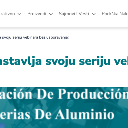
rativno
Proizvodi
Sajmovi I Vesti
Podrška Nak
a svoju seriju vebinara bez usporavanja!
stavlja svoju seriju v