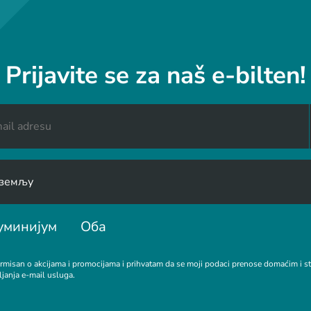
Prijavite se za naš e-bilten!
уминијум
Оба
rmisan o akcijama i promocijama i prihvatam da se moji podaci prenose domaćim i 
ljanja e-mail usluga.