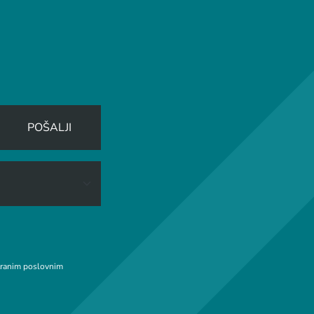
POŠALJI
stranim poslovnim