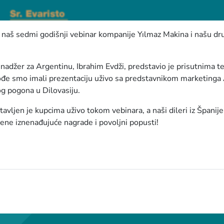
naš sedmi godišnji vebinar kompanije Yılmaz Makina i našu dru
adžer za Argentinu, Ibrahim Evdži, predstavio je prisutnima te
kođe smo imali prezentaciju uživo sa predstavnikom marketin
g pogona u Dilovasiju.
vljen je kupcima uživo tokom vebinara, a naši dileri iz Španije,
ene iznenađujuće nagrade i povoljni popusti!