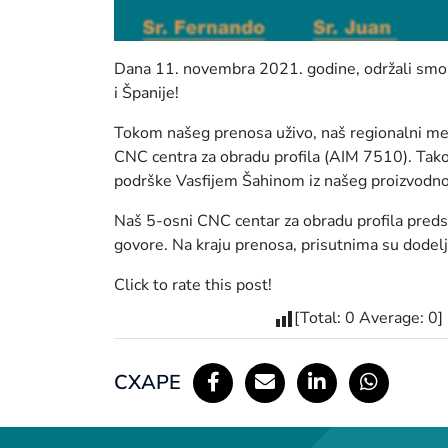
Dana 11. novembra 2021. godine, održali smo 
i Španije!
Tokom našeg prenosa uživo, naš regionalni men
CNC centra za obradu profila (AIM 7510). Ta
podrške Vasfijem Šahinom iz našeg proizvodno
Naš 5-osni CNC centar za obradu profila predsta
govore. Na kraju prenosa, prisutnima su dodelj
Click to rate this post!
[Total:
0
Average:
0
]
СХАРЕ