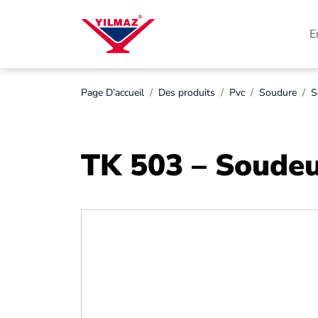
E
Page D’accueil
Des produits
Pvc
Soudure
S
TK 503 – Soude