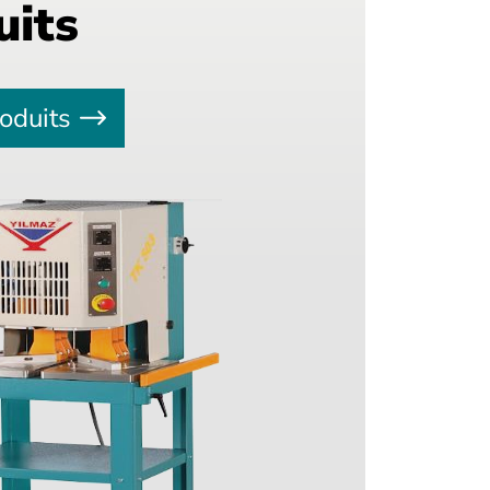
uits
oduits