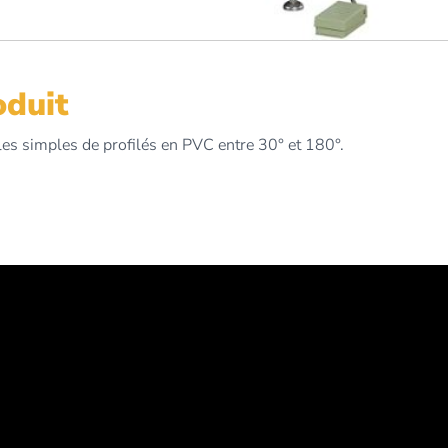
oduit
les simples de profilés en PVC entre 30° et 180°.