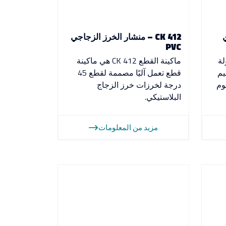
ي
CK 412 – منشار الخرز الزجاجي
PVC
لة
ماكينة القطع CK 412 هي ماكينة
يم
قطع تعمل آليًا مصممة لقطع 45
لومنيوم
درجة لخرزات خرز الزجاج
البلاستيكي.
مزيد من المعلومات