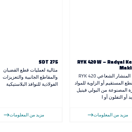
SDT 275
RYK 420 W – Radyal K
Maki
مثالية لعمليات قطع القضبان
صُمم المنشار الشعاعي RYK 420
والمقاطع الجانبية والتعزيزات
قطع المستقيم أو الزاوية للمواد
الفولاذية للنوافذ البلاستيكية
رة المصنوعة من البولي فينيل
د أو التفلون أو ا
مزيد من المعلومات
مزيد من المعلومات