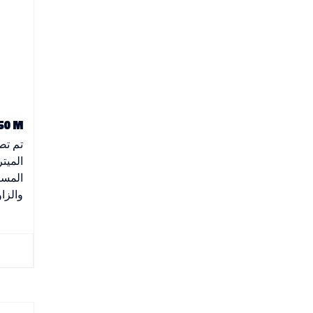
KD 350 M – آلة
تم تص
المست
والزاو