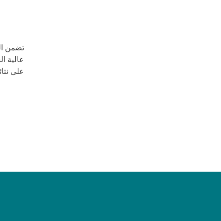
تضمن الح
عالية ال
على نتائ