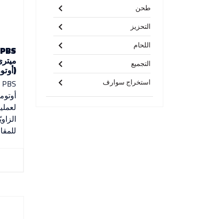
طحن
التحزيز
اللحام
ميتري
التجميع
(أوتو
استخراج سوارف
أوتوم
لعملي
الزاوي
للمقا