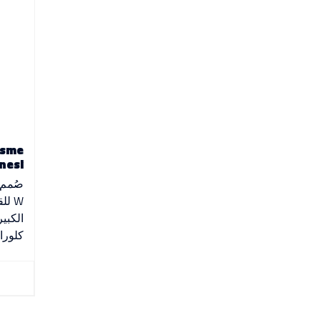
esme
nesi
W لل
الكبي
كلوراي