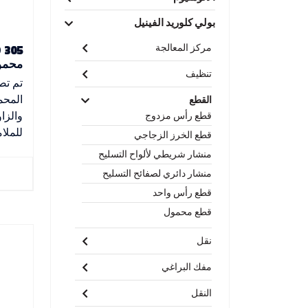
بولي كلوريد الفينيل
مركز المعالجة
محمو
تنظيف
تم تص
القطع
والزا
قطع رأس مزدوج
للملام
قطع الخرز الزجاجي
منشار شريطي لألواح التسليح
منشار دائري لصفائح التسليح
قطع رأس واحد
قطع محمول
نقل
مفك البراغي
النقل