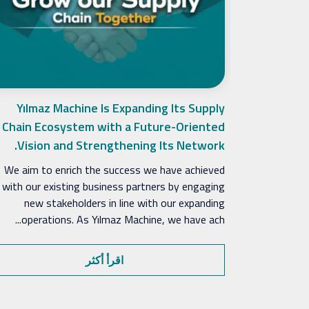
لتعاون: عقدنا
Yılmaz Machine Is Expanding Its Supply
رة“
Chain Ecosystem with a Future-Oriented
Vision and Strengthening Its Network.
Yı في تنظيم النسخة
ية Experience Days التقليدية مع
We aim to enrich the success we have achieved
، التي شهدت
with our existing business partners by engaging
تجات، ب...
new stakeholders in line with our expanding
operations. As Yılmaz Machine, we have ach...
اقرأ أكثر