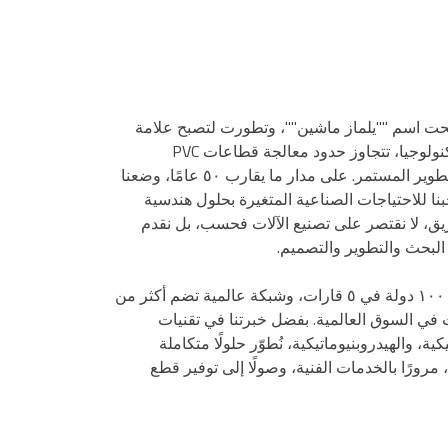
ت رحلتنا الهندسية عام ١٩٧٧ تحت اسم ""يلماز ماشين""، وتطورت لتصبح علامة
تجارية عالمية رائدة في مجال التكنولوجيا، تتجاوز حدود معالجة قطاعات PVC
والألومنيوم، مستمدةً قوتها من التطوير المستمر. على مدار ما يقارب ٥٠ عامًا، وضعنا
نا للاحتياجات الصناعية المتغيرة بحلول هندسية
يق، لا نقتصر على تصنيع الآلات فحسب، بل نقدم
البحث والتطوير والتصميم.
اليوم، مع قدرة تصديرية تصل إلى ١٠٠ دولة في ٥ قارات، وشبكة عالمية تضم أكثر من
ركات في السوق العالمية. بفضل خبرتنا في تقنيات
كية، والهيدروبنيوماتيكية، نُطوّر حلولًا متكاملة
 مرورًا بالخدمات الفنية، وصولًا إلى توفير قطع