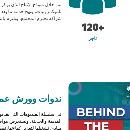
من خلال نموذج الإنتاج الذي يركز 
للميكاترونيات، ونهج خدمة ما بعد 
شراكة تحترم المجتمع، وتلتزم بالنز
+120
تاجر
ندوات وورش عمل
في سلسلة الفيديوهات التي يقدمها 
القديمة والحديثة، ونستعرض مواصف
مبادئ تشغيلها لتعزيز كفاءتها. تص