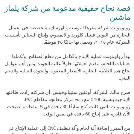
قصة نجاح حقيقية مدعومة من شركة يلماز
ماشين
رولومونت شركة مقرها البوسنة والهرسك، متخصصة في أعمال
النجارة من البولي فينيل كلوريد والألمنيوم، وإنتاج الستائر. تأسست
الشركة عام ٢٠١٥، ويعمل بها حاليًا ٢٥ موظفًا.
تبدأ رولومونت عملية الإنتاج بالكامل من قطع الصفائح، وتُكملها
بعمليات اللحام، لتقدم لعملائها حلولاً عالية الجودة. ومن أهم عوامل
نجاح هذه العلامة التجارية الأسعار المعقولة والجودة العالية والدعم
الفني.
صرح مالك الشركة، أوغنين ستيبانوفيتش، أن شركته زادت طاقتها
الإنتاجية بنسبة 100% مع دمج مركز معالجة مقاطع PVC.
رولومونت، التي كانت تُنتج سابقًا 30 نافذة في 8 ساعات، أصبحت
الآن قادرة على إنتاج 60 نافذة في نفس الوقت.
من المقرر إضافة آلة لحام وآلة تنظيف CNC إلى عملية الإنتاج في