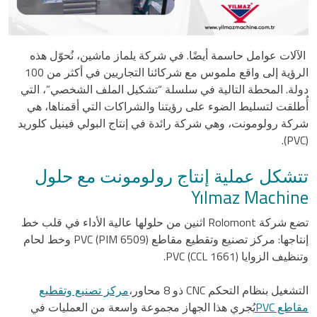
الآلات عوامل حاسمة أيضًا. في شركة يلماز ماشين، نُحوّل هذه
الرؤية إلى واقع ملموس مع شركائنا التجاريين في أكثر من 100
دولة. المحطة التالية في سلسلة “تشكيل الملف الشخصي”، التي
أُطلقت لتسليط الضوء على رؤيتنا والشراكات التي أقمناها، هي
شركة رولومونت، وهي شركة رائدة في إنتاج البولي فينيل كلوريد
(PVC).
تتشكل عملية إنتاج رولومونت مع حلول
Yılmaz Machine
تضع شركة Rolomont اثنين من حلولها عالية الأداء في قلب خط
إنتاجها: مركز تصنيع وتقطيع مقاطع PVC (PIM 6509) وخط لحام
وتنظيف الزوايا PVC (CCL 1661).
التشغيل بنظام التحكم CNC ذو 8 محاور،
مركز تصنيع وتقطيع
مقاطع PVC
يُجري هذا الجهاز مجموعة واسعة من العمليات في