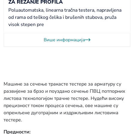
ZA REZANJE PROFILA
Poluautomatska, linearna tračna testera, napravljena
od rama od teškog čelika i brušenih stubova, pruža
visok stepen pre
Више информација
Машине за сечење тракасте тестере за арматуру су
развијене за брзо и поуздано сечење ПВЦ потпорних
листова технологијом трачне тестере. Нудећи високу
прецизност током процеса сечења, ове машине су
опремљене дуготрајним и издржљивим листовима
тестере.
Предности: