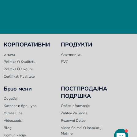
КОРПОРАТИВНИ
ПРОДУКТИ
о нама
Алуминијум
Politika O Kvalitetu
PVC
Politika O Okolini
Certifikati Kvalitete
Брзо мени
ПОСТПРОДАЈНА
ПОДРШКА
Događaji
Каталог и брошура
Opšte Informacıje
Yılmaz Line
Zahtev Za Servis
Videozapisi
Rezervni Delovi
Blog
Video Snimci O Instalaciji
Mašine
Komunikacija