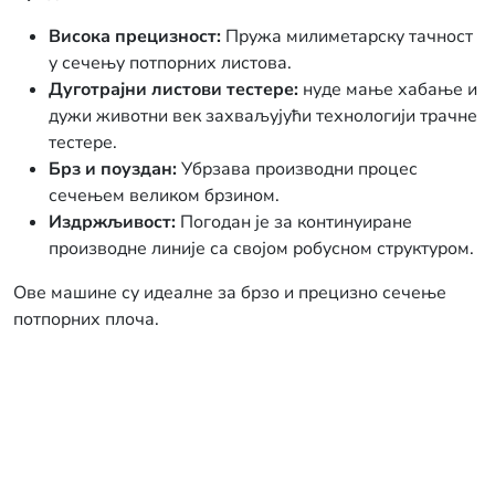
Висока прецизност:
Пружа милиметарску тачност
у сечењу потпорних листова.
Дуготрајни листови тестере:
нуде мање хабање и
дужи животни век захваљујући технологији трачне
тестере.
Брз и поуздан:
Убрзава производни процес
сечењем великом брзином.
Издржљивост:
Погодан је за континуиране
производне линије са својом робусном структуром.
Ове машине су идеалне за брзо и прецизно сечење
потпорних плоча.