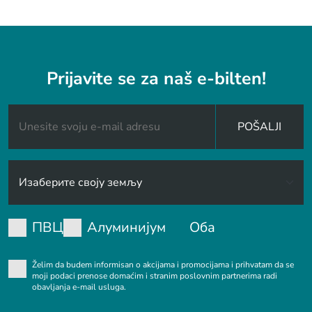
Prijavite se za naš e-bilten!
POŠALJI
ПВЦ
Алуминијум
Оба
Želim da budem informisan o akcijama i promocijama i prihvatam da se
moji podaci prenose domaćim i stranim poslovnim partnerima radi
obavljanja e-mail usluga.