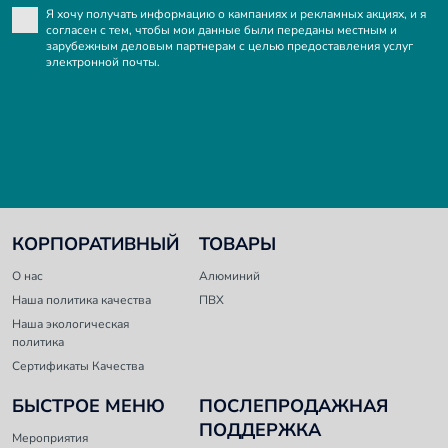
Я хочу получать информацию о кампаниях и рекламных акциях, и я
согласен с тем, чтобы мои данные были переданы местным и
зарубежным деловым партнерам с целью предоставления услуг
электронной почты.
КОРПОРАТИВНЫЙ
ТОВАРЫ
O нас
Алюминий
Наша политика качества
ПВХ
Наша экологическая
политика
Сертификаты Качества
БЫСТРОЕ МЕНЮ
ПОСЛЕПРОДАЖНАЯ
ПОДДЕРЖКА
Мероприятия