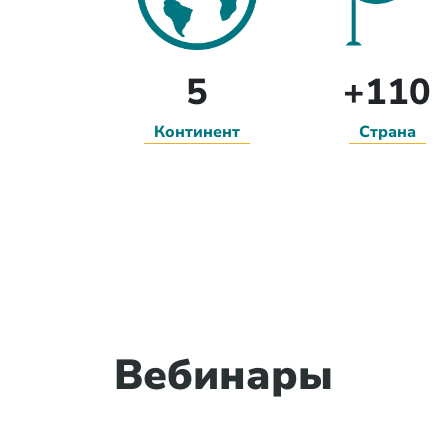
5
+110
Континент
Страна
Вебинары