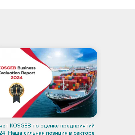
2025 Big 5
отрасли фо
Big 5 Globa
чет KOSGEB по оценке предприятий
влиятельны
строительс
24: Наша сильная позиция в секторе