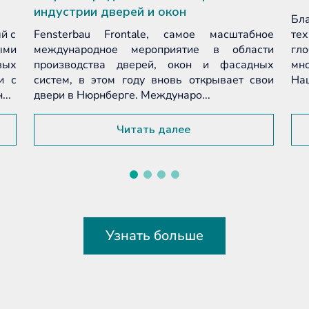
индустрии дверей и окон
Бл
й с
Fensterbau Frontale, самое масштабное
тех
ми
международное мероприятие в области
гл
ых
производства дверей, окон и фасадных
мно
и с
систем, в этом году вновь открывает свои
Наш
..
двери в Нюрнберге. Междунаро...
Читать далее
Узнать больше