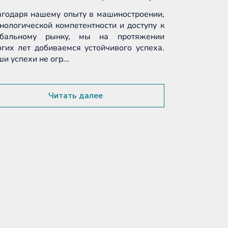
оконных и 
агодаря нашему опыту в машиностроении,
принять проф
нологической компетентности и доступу к
обальному рынку, мы на протяжении
гих лет добиваемся устойчивого успеха.
и успехи не огр...
Читать далее