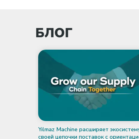
БЛОГ
, доверия
ли
rience
Yılmaz Machine расширяет экосистем
своей цепочки поставок с ориентаци
шно провела