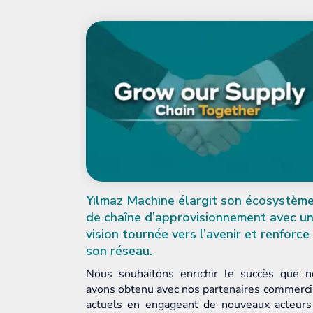
rgit son écosystème
Fensterbau Frontale 2026 : 
isionnement avec une
vous mondial de l’industrie 
l’avenir et renforce
fenêtres
Fensterbau Frontale, le salon i
plus complet dédié à l’industr
chir le succès que nous
de portes, fenêtres et façades, 
 partenaires commerciaux
ses portes cette année à Nurembe
 de nouveaux acteurs en