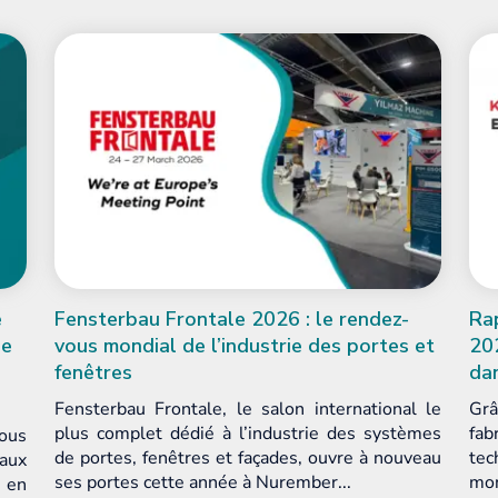
le rendez-
Rapport d’évaluation des entreprises
des portes et
2024 de KOSGEB : notre position for
dans le secteur
nternational le
Grâce à notre expérience dans le secteur 
ie des systèmes
fabrication de machines, à notre expe
ouvre à nouveau
technologique et à notre accès au m
r...
mondial, nous enregistrons depui