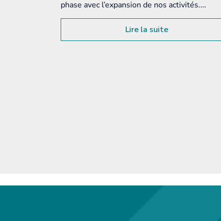
de nos activités....
 la suite
Lire la suite