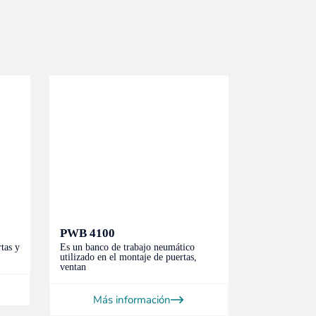
PWB 4100
RT 1000 – 
Ensamblaj
rtas y
Es un banco de trabajo neumático
utilizado en el montaje de puertas,
Mesa giratoria
ventan
operaciones e
Más información
Más 