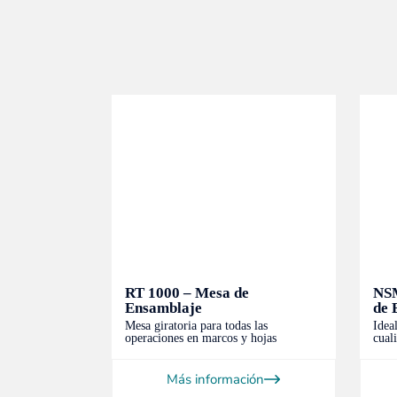
RT 1000 – Mesa de
NSM
Ensamblaje
de 
neumático
e puertas,
Mesa giratoria para todas las
Ideal
operaciones en marcos y hojas
cual
ión
Más información