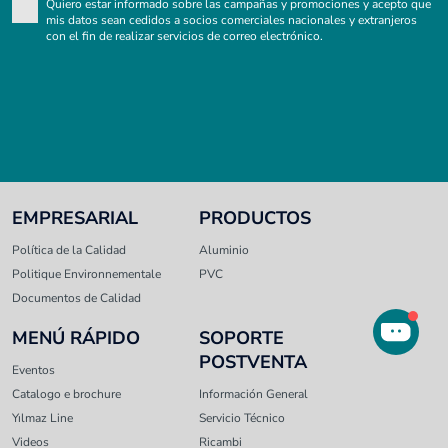
Quiero estar informado sobre las campañas y promociones y acepto que
mis datos sean cedidos a socios comerciales nacionales y extranjeros
con el fin de realizar servicios de correo electrónico.
EMPRESARIAL
PRODUCTOS
Política de la Calidad
Aluminio
Politique Environnementale
PVC
Documentos de Calidad
MENÚ RÁPIDO
SOPORTE
POSTVENTA
Eventos
Catalogo e brochure
Información General
Yılmaz Line
Servicio Técnico
Videos
Ricambi