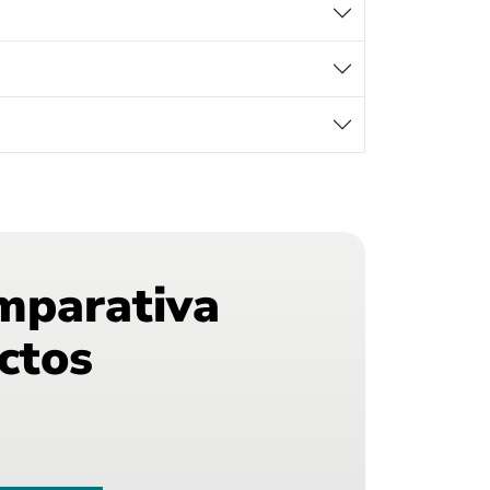
mparativa
ctos