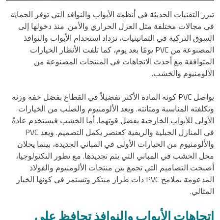
تبرز التقنيات الحديثة في أنظمة الأبواب والنوافذ التي توفر الحماية
في مجالات مختلفة مثل العزل الحراري والأمن. منذ دخولها إلى
السوق التركية في الثمانينيات، تزداد استخدام الأبواب والنوافذ
المصنوعة من PVC يومًا بعد يوم، كما تلفت الأنظار الخيارات
المتوافقة مع أحدث الاتجاهات في المنتجات المصنوعة من
الألومنيوم والخشب.
يواصل PVC كونه المادة الأكثر تفضيلاً في القطاع بفضل خفة وزنه
وتكلفته المناسبة ومتانته. ويعد الألومنيوم والصلب من الخيارات
الأولى للأبواب الخارجية بفضل قوتهما. أما الخشب فيستخدم عادةً
في المنازل الجبلية والريفية كعنصر يكمل التصميم. ويعد PVC
والألومنيوم من الخيارات الأولى في المباني الجديدة، بينما يحلان
محل الخشب في المباني التي يتم تجديدها. مع تطور التكنولوجيا،
أصبحت التصاميم التي تجمع بين منتجات الألومنيوم والفولاذ
المدعومة بملامح PVC ذات طراز مبتكر وتستمر في كونها الخيار
المثالي.
اتجاهات الأبواب والنوافذ تحافظ على