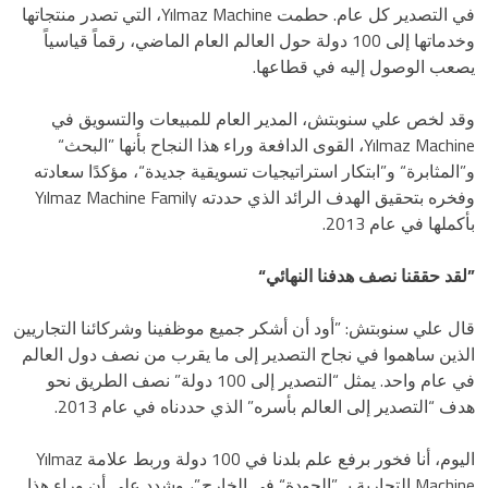
في التصدير كل عام. حطمت Yılmaz Machine، التي تصدر منتجاتها
وخدماتها إلى 100 دولة حول العالم العام الماضي، رقماً قياسياً
يصعب الوصول إليه في قطاعها.
وقد لخص علي سنوبتش، المدير العام للمبيعات والتسويق في
Yılmaz Machine، القوى الدافعة وراء هذا النجاح بأنها ”البحث“
و”المثابرة“ و”ابتكار استراتيجيات تسويقية جديدة“، مؤكدًا سعادته
وفخره بتحقيق الهدف الرائد الذي حددته Yılmaz Machine Family
بأكملها في عام 2013.
”لقد حققنا نصف هدفنا النهائي“
قال علي سنوبتش: ”أود أن أشكر جميع موظفينا وشركائنا التجاريين
الذين ساهموا في نجاح التصدير إلى ما يقرب من نصف دول العالم
في عام واحد. يمثل “التصدير إلى 100 دولة” نصف الطريق نحو
هدف “التصدير إلى العالم بأسره” الذي حددناه في عام 2013.
اليوم، أنا فخور برفع علم بلدنا في 100 دولة وربط علامة Yılmaz
Machine التجارية بـ ”الجودة“ في الخارج.”، وشدد على أن وراء هذا