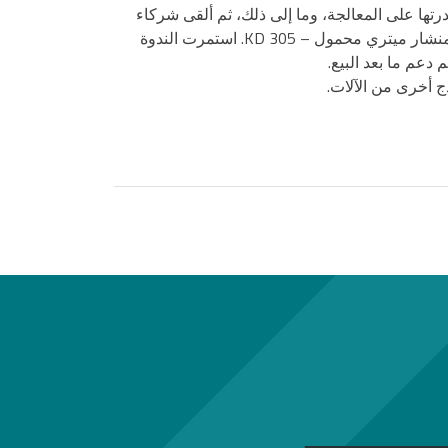
لماكينة، وقدرتها على المعالجة، وما إلى ذلك، ثم ألقى شركاء
الأعمال من مقدونيا وصربيا وكرواتيا وشركات مثل Mers Yapı و BP Metal كلمات، وتواصل الحدث بمسابقة فاز فيها الفائز بمنشار ميتري محمول – KD 305. استمرت الندوة
ج أخرى من الآلات.