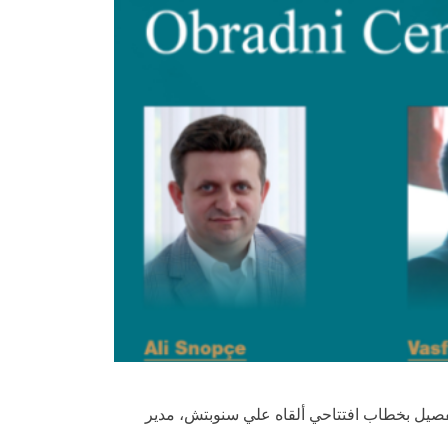
قد يوم الأربعاء 17 يونيو الساعة 12:00 (بتوقيت تركيا) لتقديم ”مركز معالجة مقاطع PVC – PIM 6508“ بالتفصيل بخطاب افتتاحي ألقاه علي سنوبتش، مدير