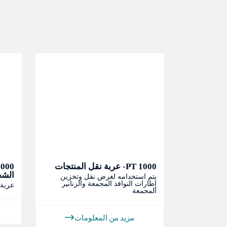
PT 1000- عربة نقل المنتجات
الش
ى بكرات
يتم استخدامه لغرض نقل وتخزين
في مقاطع
إطارات النوافذ المجمعة والزنانير
عربة
المجمعة
ات
مزيد من المعلومات