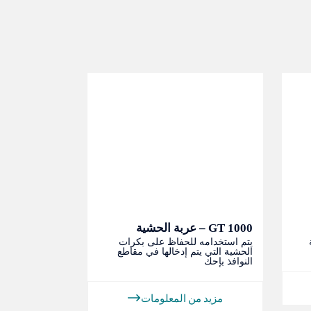
GT 1000 – عربة الحشية
PT 1000- عربة نقل المنتجات
يتم استخدامه للحفاظ على بكرات
يتم استخدامه 
الحشية التي يتم إدخالها في مقاطع
إطارات النوافذ 
النوافذ بإحك
المجمعة
مزيد من المعلومات
مزيد م